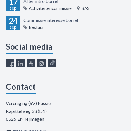
17
After intro borrel
sep
Activiteitencommissie
BAS
24
Commissie interesse borrel
sep
Bestuur
Social media
Contact
Vereniging (SV) Passie
Kapittelweg 33 (D1)
6525 EN Nijmegen
info@svpassie.nl