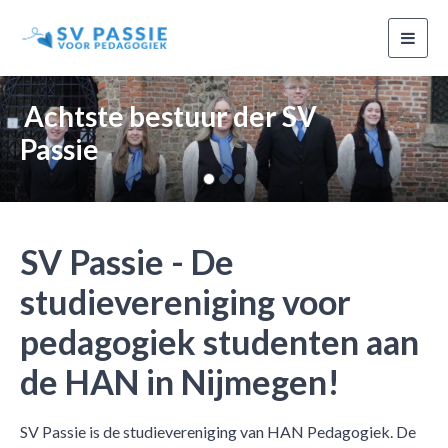
Toggl
navig
Previous
Nex
Achtste bestuur der SV
Passie
SV Passie - De
studievereniging voor
pedagogiek studenten aan
de HAN in Nijmegen!
SV Passie is de studievereniging van HAN Pedagogiek. De