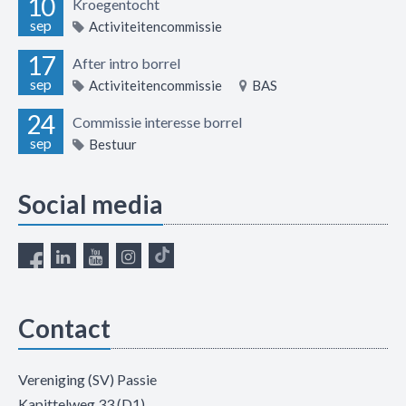
10
Kroegentocht
sep
Activiteitencommissie
17
After intro borrel
sep
Activiteitencommissie
BAS
24
Commissie interesse borrel
sep
Bestuur
Social media
Contact
Vereniging (SV) Passie
Kapittelweg 33 (D1)