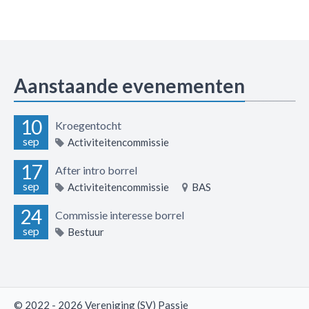
Aanstaande evenementen
10
Kroegentocht
sep
Activiteitencommissie
17
After intro borrel
sep
Activiteitencommissie
BAS
24
Commissie interesse borrel
sep
Bestuur
© 2022 - 2026 Vereniging (SV) Passie