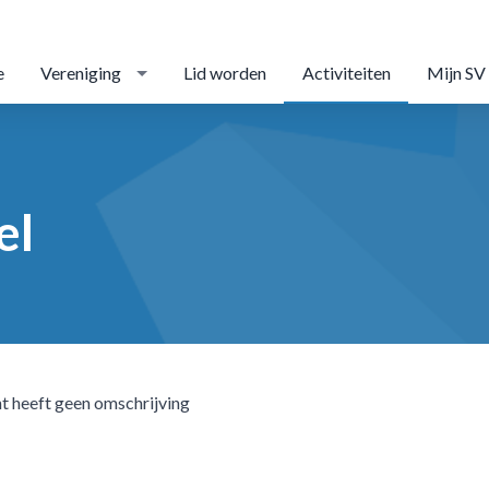
e
Vereniging
Lid worden
Activiteiten
Mijn SV
el
t heeft geen omschrijving