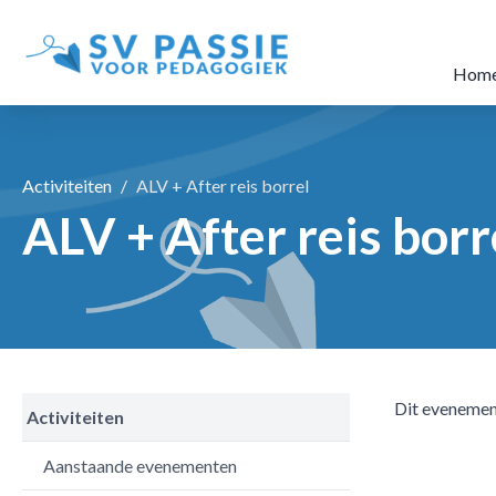
Hom
Activiteiten
ALV + After reis borrel
ALV + After reis borr
Dit evenemen
Activiteiten
Aanstaande evenementen