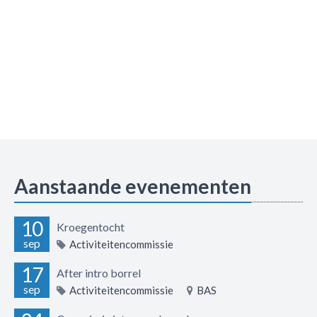
Aanstaande evenementen
10
Kroegentocht
sep
Activiteitencommissie
17
After intro borrel
sep
Activiteitencommissie
BAS