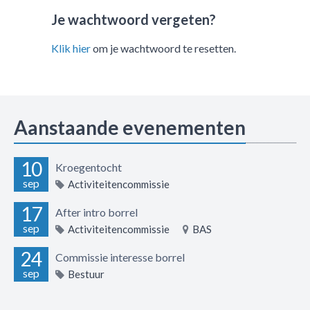
Je wachtwoord vergeten?
Klik hier
om je wachtwoord te resetten.
Aanstaande evenementen
10
Kroegentocht
sep
Activiteitencommissie
17
After intro borrel
sep
Activiteitencommissie
BAS
24
Commissie interesse borrel
sep
Bestuur