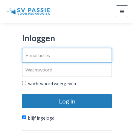
Toggl
navig
Inloggen
wachtwoord weergeven
Log in
blijf ingelogd