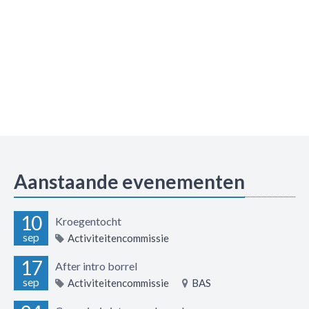
Aanstaande evenementen
10
Kroegentocht
sep
Activiteitencommissie
17
After intro borrel
sep
Activiteitencommissie
BAS