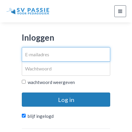
Toggl
navig
Inloggen
wachtwoord weergeven
Log in
blijf ingelogd