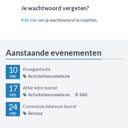
Je wachtwoord vergeten?
Klik hier
om je wachtwoord te resetten.
Aanstaande evenementen
10
Kroegentocht
sep
Activiteitencommissie
17
After intro borrel
sep
Activiteitencommissie
BAS
24
Commissie interesse borrel
sep
Bestuur